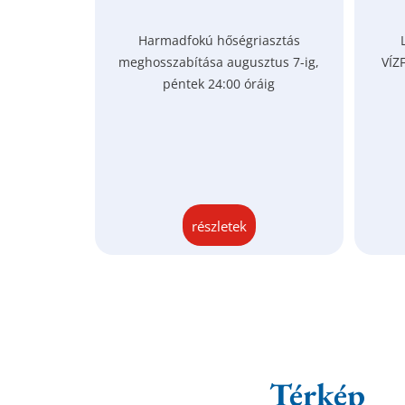
Harmadfokú hőségriasztás
meghosszabítása augusztus 7-ig,
VÍZ
péntek 24:00 óráig
részletek
Térkép