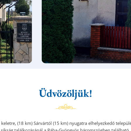
Üdvözöljük!
keletre, (18 km) Sárvártól (15 km) nyugatra elhelyezkedő telepü
síkság találkozásánál a Rába-Gyöngyös háromszögben található.