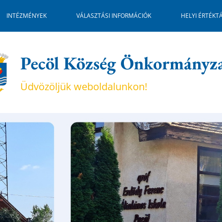
INTÉZMÉNYEK
VÁLASZTÁSI INFORMÁCIÓK
HELYI ÉRTÉKT
Pecöl Község Önkormányz
Üdvözöljük weboldalunkon!