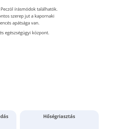
l Peczöl írásmódok találhatók.
ontos szerep jut a kapornaki
bencés apátsága van.
 és egészségügyi központ.
adás
Hőségriasztás