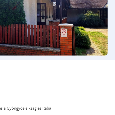
TURIZMUS
LETÖLTÉSEK
HASZNOS LINKEK
KÖZÉRDEKŰ
ADATOK
lés a Gyöngyös-síkság és Rába