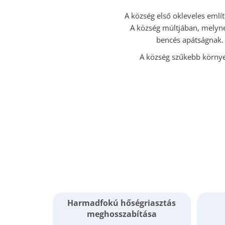
A község első okleveles említ
A község múltjában, melynek
bencés apátságnak. 
A község szűkebb környez
Harmadfokú hőségriasztás
meghosszabítása