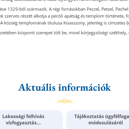
ése 1329-ből származik. A régi forrásokban Peczel, Petzel, Peche
 szerves részét alkotja a pecöli apátság és templom története, f
A község templomának titulusa Kisasszony, jelenleg is címzetes 
etében központi szerepet tölt be, mivel körjegyzőségi székhely,
Aktuális információk
Lakossági felhívás
Tájékoztatás ügyfélfog
vízfogyasztás...
módosulásáról