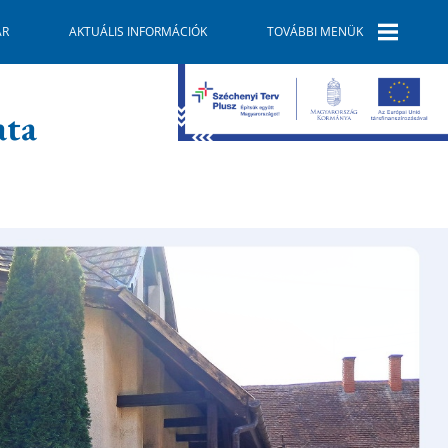
ÁR
AKTUÁLIS INFORMÁCIÓK
TOVÁBBI MENÜK
E-ÜGYINTÉZÉS
ata
SZOLGÁLTATÓK
GALÉRIA
TELEPÜLÉSKÉPI
ARCULATI
KÉZIKÖNYV
GAZDASÁG