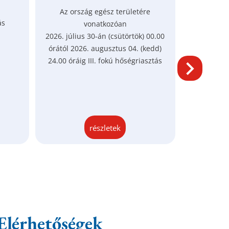
Az ország egész területére
Tájékozt
ás
vonatkozóan
sár
2026. július 30-án (csütörtök) 00.00
órától 2026. augusztus 04. (kedd)
24.00 óráig III. fokú hőségriasztás
részletek
Elérhetőségek