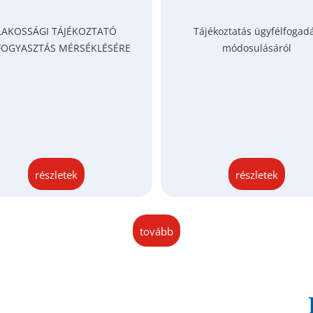
LAKOSSÁGI TÁJÉKOZTATÓ
Tájékoztatás ügyfélfogad
FOGYASZTÁS MÉRSÉKLÉSÉRE
módosulásáról
részletek
részletek
tovább