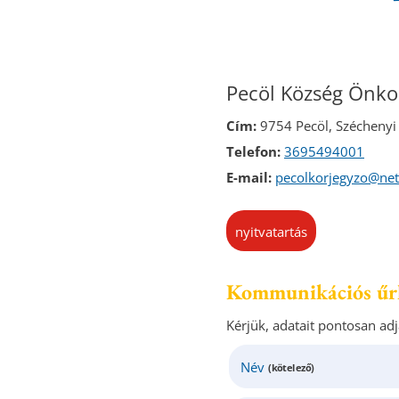
Pecöl Község Önk
Cím:
9754 Pecöl, Széchenyi 
Telefon:
3695494001
E-mail:
pecolkorjegyzo@net
nyitvatartás
Kommunikációs űr
Kérjük, adatait pontosan ad
Név
(kötelező)