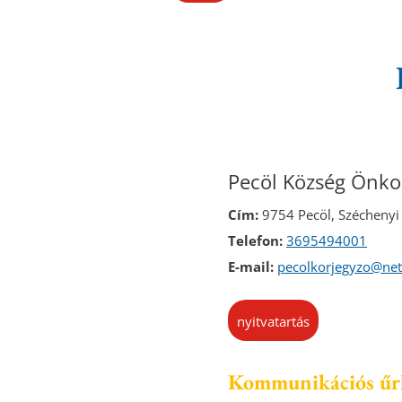
Pecöl Község Önk
Cím:
9754 Pecöl, Széchenyi 
Telefon:
3695494001
E-mail:
pecolkorjegyzo@net
nyitvatartás
Kommunikációs űr