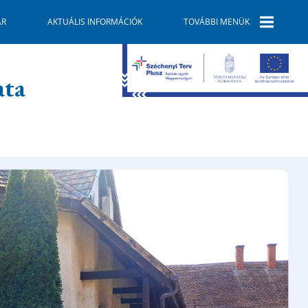
ÁR
AKTUÁLIS INFORMÁCIÓK
TOVÁBBI MENÜK
E-ÜGYINTÉZÉS
ata
SZOLGÁLTATÓK
GALÉRIA
TELEPÜLÉSKÉPI
ARCULATI
KÉZIKÖNYV
GAZDASÁG