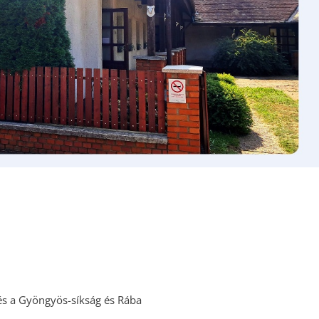
TURIZMUS
LETÖLTÉSEK
HASZNOS LINKEK
KÖZÉRDEKŰ
ADATOK
lés a Gyöngyös-síkság és Rába