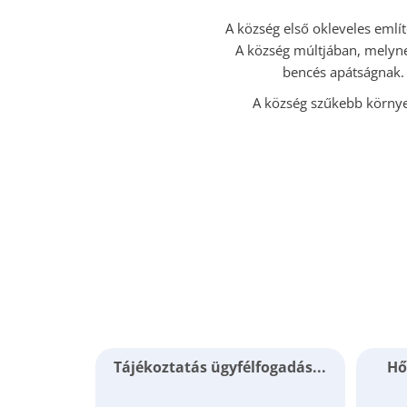
A község első okleveles említ
A község múltjában, melynek
bencés apátságnak. 
A község szűkebb környez
Tájékoztatás ügyfélfogadás...
Hő