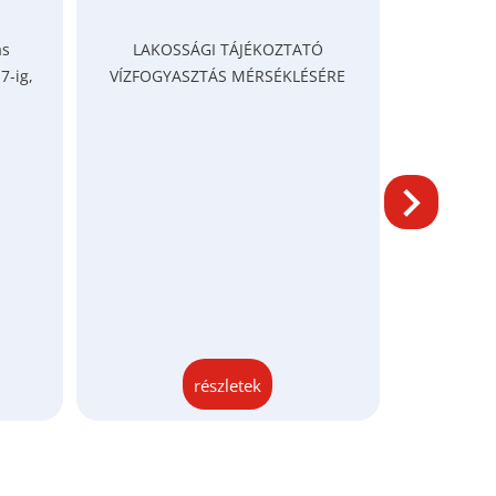
ás
LAKOSSÁGI TÁJÉKOZTATÓ
Tájéko
7-ig,
VÍZFOGYASZTÁS MÉRSÉKLÉSÉRE
részletek