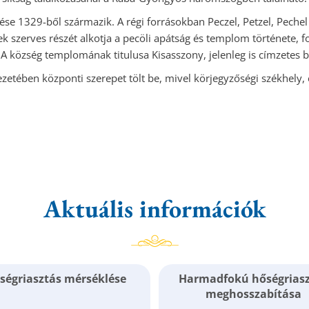
ése 1329-ből származik. A régi forrásokban Peczel, Petzel, Peche
 szerves részét alkotja a pecöli apátság és templom története, f
A község templomának titulusa Kisasszony, jelenleg is címzetes 
etében központi szerepet tölt be, mivel körjegyzőségi székhely,
Aktuális információk
ségriasztás mérséklése
Harmadfokú hőségrias
meghosszabítása