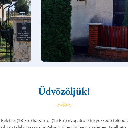
Üdvözöljük!
keletre, (18 km) Sárvártól (15 km) nyugatra elhelyezkedő telepü
síkság találkozásánál a Rába-Gyöngyös háromszögben található.