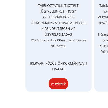
TÁJÉKOZTATJUK TISZTELT
Tájék
ÜGYFELEINKET, HOGY
hog
AZ IKERVÁRI KÖZÖS
ország
ÖNKORMÁNYZATI HIVATAL PECÖLI
orszá
KIRENDELTSÉGÉN AZ
ÜGYFÉLFOGADÁS
hőség
2026.augusztus 08-án, szombaton
(sz
szünetel.
augus
fokú
IKERVÁRI KÖZÖS ÖNKORMÁNYZATI
HIVATAL
részletek