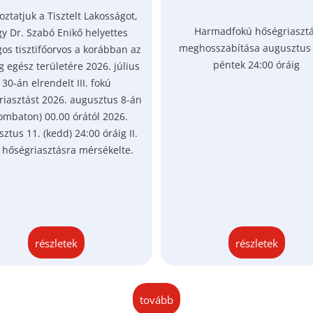
oztatjuk a Tisztelt Lakosságot,
Harmadfokú hőségriaszt
y Dr. Szabó Enikő helyettes
meghosszabítása augusztus 
os tisztifőorvos a korábban az
péntek 24:00 óráig
g egész területére 2026. július
30-án elrendelt III. fokú
riasztást 2026. augusztus 8-án
ombaton) 00.00 órától 2026.
ztus 11. (kedd) 24:00 óráig II.
 hőségriasztásra mérsékelte.
részletek
részletek
tovább