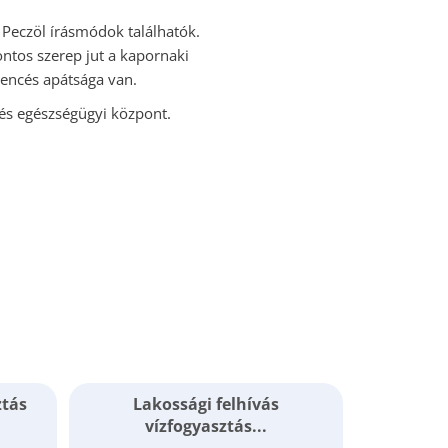
l Peczöl írásmódok találhatók.
ontos szerep jut a kapornaki
bencés apátsága van.
 és egészségügyi központ.
ztás
Lakossági felhívás
Tájékoz
vízfogyasztás...
m