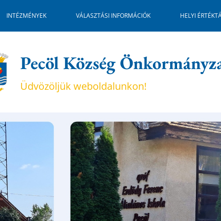
INTÉZMÉNYEK
VÁLASZTÁSI INFORMÁCIÓK
HELYI ÉRTÉKT
Pecöl Község Önkormányz
Üdvözöljük weboldalunkon!