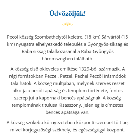
Üdvözöljük!
Pecöl község Szombathelytől keletre, (18 km) Sárvártól (15
km) nyugatra elhelyezkedő település a Gyöngyös-síkság és
Rába síkság találkozásánál a Rába-Gyöngyös
háromszögben található.
A község első okleveles említése 1329-ből származik. A
régi forrásokban Peczel, Petzel, Pechel Peczöl írásmódok
találhatók. A község múltjában, melynek szerves részét
alkotja a pecöli apátság és templom története, fontos
szerep jut a kapornaki bencés apátságnak. A község
templomának titulusa Kisasszony, jelenleg is címzetes
bencés apátsága van.
A község szűkebb környezetében központi szerepet tölt be,
mivel körjegyzőségi székhely, és egészségügyi központ.