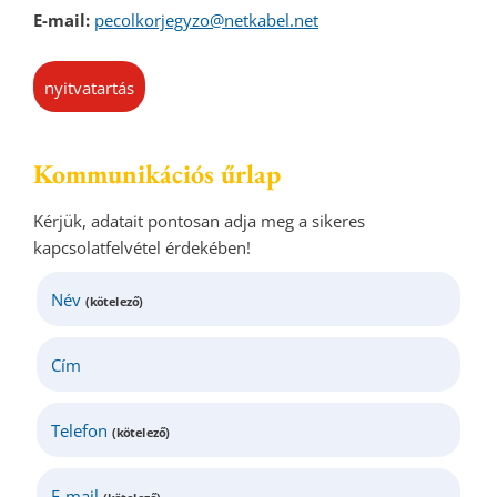
E-mail:
pecolkorjegyzo@netkabel.net
nyitvatartás
Kommunikációs űrlap
Kérjük, adatait pontosan adja meg a sikeres
kapcsolatfelvétel érdekében!
Név
(kötelező)
Cím
Telefon
(kötelező)
E-mail