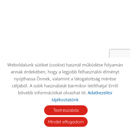
Weboldalunk sütiket (cookie) használ működése folyamán
annak érdekében, hogy a legjobb felhasználói élményt
nyújthassa Önnek, valamint a látogatottság mérése
Oldal információk
Adatkezelési tájékoztató
céljából. A sütik használatát bármikor letilthatja! Erről
bővebb információkat olvashat itt:
Adatkezelési
Impresszum
Sütik kezelése
tájékoztatónk
© 2026 - Minden jog fenntartva
Testreszabás
Mindet elfogadom
KERESÉS AZ OLDAL TARTALMÁBAN