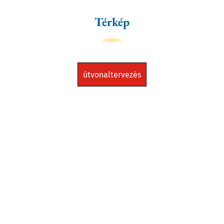
Térkép
útvonaltervezés