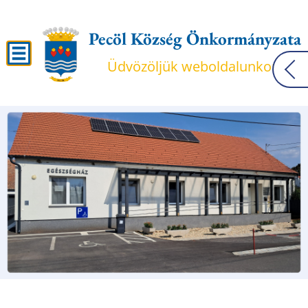
Pecöl Község Önkormányzata
Üdvözöljük weboldalunkon!