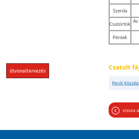
Szerda
Az
Csütörtök
Péntek
Csatolt fá
útvonaltervezés
Pecöl Község
vissza a