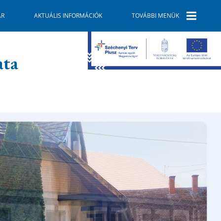
ÁR
AKTUÁLIS INFORMÁCIÓK
TOVÁBBI MENÜK
E-ÜGYINTÉZÉS
ata
SZOLGÁLTATÓK
GALÉRIA
TELEPÜLÉSKÉPI
ARCULATI
KÉZIKÖNYV
GAZDASÁG