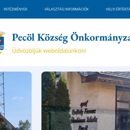
INTÉZMÉNYEK
VÁLASZTÁSI INFORMÁCIÓK
HELYI ÉRTÉKT
Pecöl Község Önkormányz
Üdvözöljük weboldalunkon!