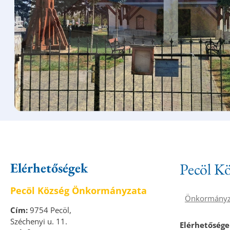
Elérhetőségek
Pecöl K
Pecöl Község Önkormányzata
Önkormányz
Cím:
9754 Pecöl,
Széchenyi u. 11.
Elérhetősége