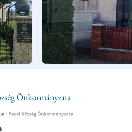
özség Önkormányzata
at
/
Pecöl Község Önkormányzata
k