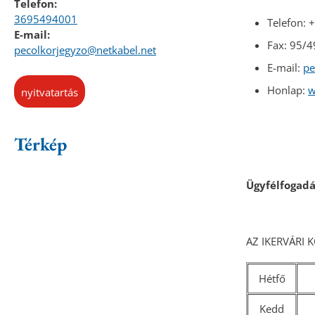
Telefon:
3695494001
Telefon: 
E-mail:
Fax: 95/
pecolkorjegyzo@netkabel.net
E-mail:
pe
Honlap:
w
nyitvatartás
Térkép
Ügyfélfogadás
AZ IKERVÁRI
Hétfő
Kedd