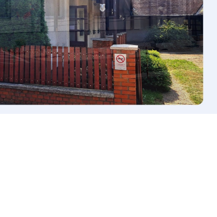
TURIZMUS
LETÖLTÉSEK
HASZNOS LINKEK
KÖZÉRDEKŰ
ADATOK