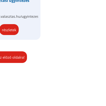
ztási ügyintézés
.valasztas.hu/ugyintezes
részletek
z előző oldalra!