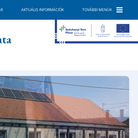
ÁR
AKTUÁLIS INFORMÁCIÓK
TOVÁBBI MENÜK
E-ÜGYINTÉZÉS
ata
SZOLGÁLTATÓK
GALÉRIA
TELEPÜLÉSKÉPI
ARCULATI
KÉZIKÖNYV
GAZDASÁG