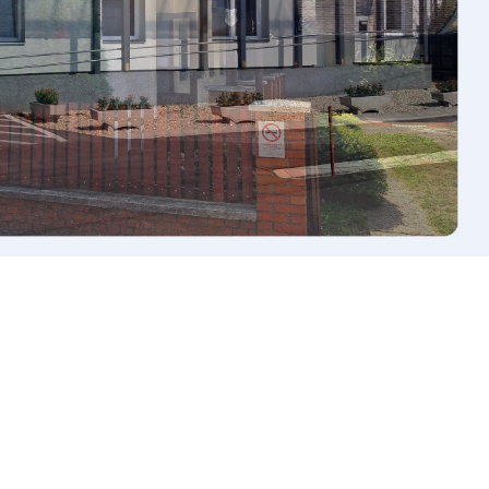
TURIZMUS
LETÖLTÉSEK
HASZNOS LINKEK
KÖZÉRDEKŰ
ADATOK