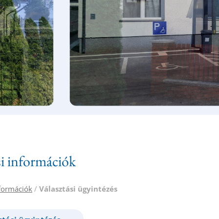
si információk
nformációk
/
Választási ügyintézés