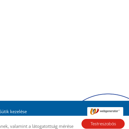
Sütik kezelése
Testreszabás
nek, valamint a látogatottság mérése