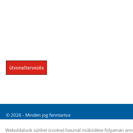
útvonaltervezés
© 2026 - Minden jog fenntartva
Weboldalunk sütiket (cookie) használ működése folyamán anna